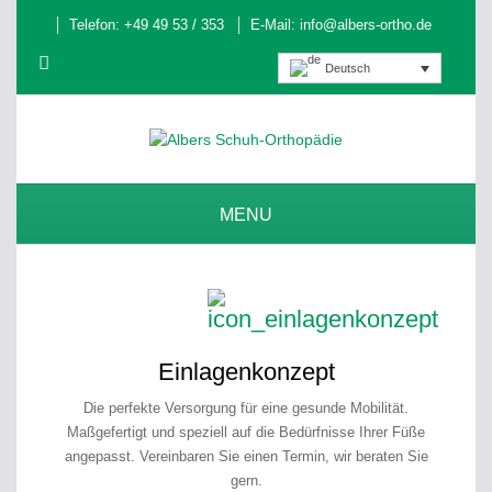
Telefon: +49 49 53 / 353
E-Mail:
info@albers-ortho.de
Deutsch
MENU
Einlagenkonzept
Die perfekte Versorgung für eine gesunde Mobilität
.
Maßgefertigt und speziell auf die Bedürfnisse Ihrer Füße
angepasst. Vereinbaren Sie einen Termin, wir beraten Sie
gern.